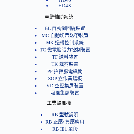
HD40
HD4X
車縫輔助系統
BL 自動倒回縫裝置
MC 自動切帶送帶裝置
MK 送帶控制系統
TC 微電腦張力控制裝置
TF 送料裝置
TK 裁剪裝置
PF 抬押腳電磁閥
SOP 立作業踏板
VD 空壓集屑裝置
吸風集屑裝置
工業鼓風機
RB 型號說明
RB 正壓/ 負壓應用
RB IE1 單段