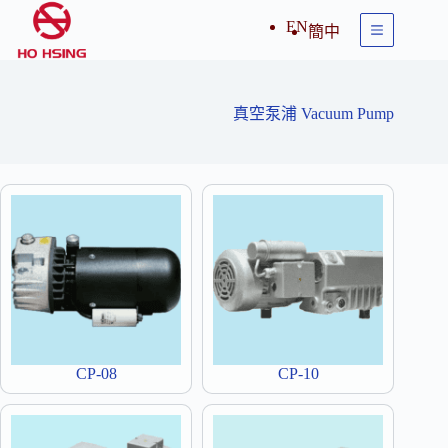
跳
EN
簡中
至
主
要
內
真空泵浦 Vacuum Pump
容
CP-08
CP-10