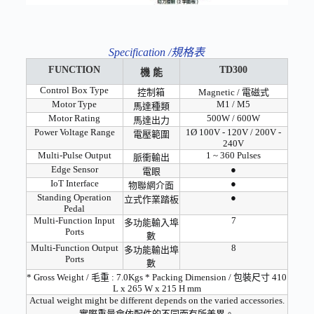
Specification /規格表
FUNCTION
TD300
機 能
Control Box Type
控制箱
Magnetic / 電磁式
Motor Type
M1 / M5
馬達種類
Motor Rating
500W / 600W
馬達出力
Power Voltage Range
1Ø 100V - 120V / 200V -
電壓範圍
240V
Multi-Pulse Output
1 ~ 360 Pulses
脈衝輸出
Edge Sensor
●
電眼
IoT Interface
●
物聯網介面
Standing Operation
●
立式作業踏板
Pedal
Multi-Function Input
7
多功能輸入埠
Ports
數
Multi-Function Output
8
多功能輸出埠
Ports
數
* Gross Weight / 毛重 : 7.0Kgs * Packing Dimension / 包裝尺寸 410
L x 265 W x 215 H mm
Actual weight might be different depends on the varied accessories.
實際重量會依配件的不同而有所差異。