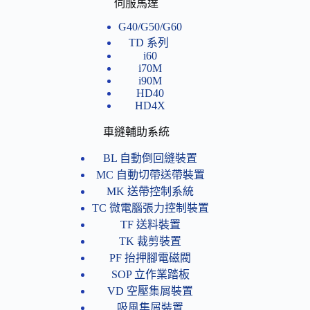
伺服馬達
G40/G50/G60
TD 系列
i60
i70M
i90M
HD40
HD4X
車縫輔助系統
BL 自動倒回縫裝置
MC 自動切帶送帶裝置
MK 送帶控制系統
TC 微電腦張力控制裝置
TF 送料裝置
TK 裁剪裝置
PF 抬押腳電磁閥
SOP 立作業踏板
VD 空壓集屑裝置
吸風集屑裝置