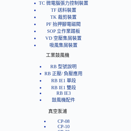
TC 微電腦張力控制裝置
TF 送料裝置
TK 裁剪裝置
PF 抬押腳電磁閥
SOP 立作業踏板
VD 空壓集屑裝置
吸風集屑裝置
工業鼓風機
RB 型號說明
RB 正壓/ 負壓應用
RB IE1 單段
RB IE1 雙段
RB IE3
鼓風機配件
真空泵浦
CP-08
CP-10