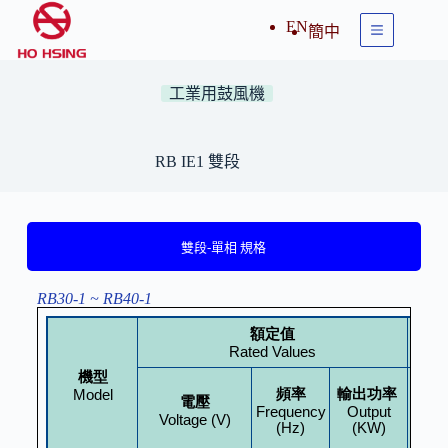
EN
簡中
工業用鼓風機
RB IE1 雙段
雙段-單相 規格
RB30-1 ~ RB40-1