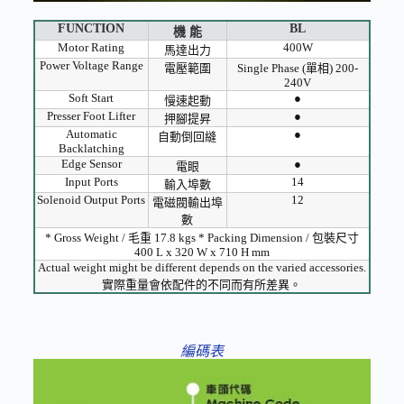
FUNCTION
BL
機 能
Motor Rating
400W
馬達出力
Power Voltage Range
電壓範圍
Single Phase (單相) 200-
240V
Soft Start
●
慢速起動
Presser Foot Lifter
●
押腳提昇
Automatic
●
自動倒回縫
Backlatching
Edge Sensor
●
電眼
Input Ports
14
輸入埠數
Solenoid Output Ports
12
電磁閥輸出埠
數
* Gross Weight / 毛重 17.8 kgs * Packing Dimension / 包裝尺寸
400 L x 320 W x 710 H mm
Actual weight might be different depends on the varied accessories.
實際重量會依配件的不同而有所差異。
編碼表