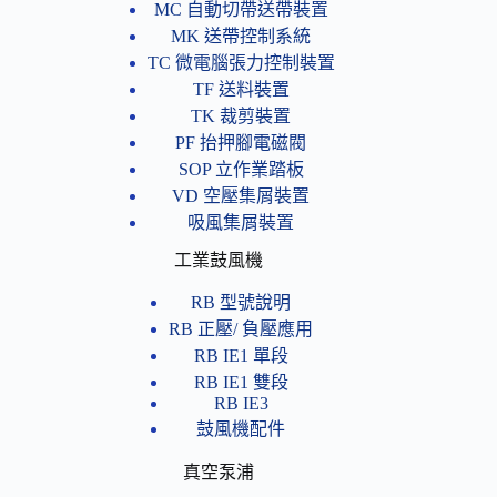
MC 自動切帶送帶裝置
MK 送帶控制系統
TC 微電腦張力控制裝置
TF 送料裝置
TK 裁剪裝置
PF 抬押腳電磁閥
SOP 立作業踏板
VD 空壓集屑裝置
吸風集屑裝置
工業鼓風機
RB 型號說明
RB 正壓/ 負壓應用
RB IE1 單段
RB IE1 雙段
RB IE3
鼓風機配件
真空泵浦