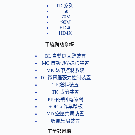
TD 系列
i60
i70M
i90M
HD40
HD4X
車縫輔助系統
BL 自動倒回縫裝置
MC 自動切帶送帶裝置
MK 送帶控制系統
TC 微電腦張力控制裝置
TF 送料裝置
TK 裁剪裝置
PF 抬押腳電磁閥
SOP 立作業踏板
VD 空壓集屑裝置
吸風集屑裝置
工業鼓風機