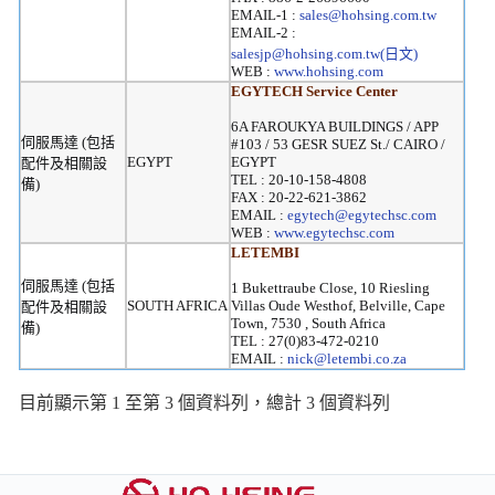
EMAIL-1 :
sales@hohsing.com.tw
EMAIL-2 :
salesjp@hohsing.com.tw(日文)
WEB :
www.hohsing.com
EGYTECH Service Center
6A FAROUKYA BUILDINGS / APP
伺服馬達 (包括
#103 / 53 GESR SUEZ St./ CAIRO /
EGYPT
EGYPT
配件及相關設
TEL : 20-10-158-4808
備)
FAX : 20-22-621-3862
EMAIL :
egytech@egytechsc.com
WEB :
www.egytechsc.com
LETEMBI
伺服馬達 (包括
1 Bukettraube Close, 10 Riesling
SOUTH AFRICA
Villas Oude Westhof, Belville, Cape
配件及相關設
Town, 7530 , South Africa
備)
TEL : 27(0)83-472-0210
EMAIL :
nick@letembi.co.za
目前顯示第 1 至第 3 個資料列，總計 3 個資料列