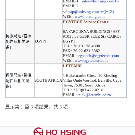
EMAIL-1 :
sales@hohsing.com.tw
EMAIL-2 :
salesjp@hohsing.com.tw(日文)
WEB :
www.hohsing.com
EGYTECH Service Center
6A FAROUKYA BUILDINGS / APP
伺服马达 (包括
#103 / 53 GESR SUEZ St./ CAIRO /
EGYPT
EGYPT
配件及相关设
TEL : 20-10-158-4808
备)
FAX : 20-22-621-3862
EMAIL :
egytech@egytechsc.com
WEB :
www.egytechsc.com
LETEMBI
伺服马达 (包括
1 Bukettraube Close, 10 Riesling
SOUTH AFRICA
Villas Oude Westhof, Belville, Cape
配件及相关设
Town, 7530 , South Africa
备)
TEL : 27(0)83-472-0210
EMAIL :
nick@letembi.co.za
显示第 1 至 3 项结果，共 3 项