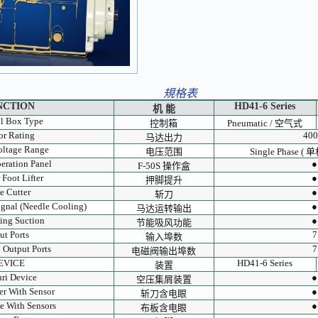
規格表
NCTION
HD41-6 Series
机 能
l Box Type
控制箱
Pneumatic / 空气式
r Rating
40
马达出力
oltage Range
电压范围
Single Phase ( 单
eration Panel
●
F-50S 操作盒
 Foot Lifter
●
押脚提升
e Cutter
●
斩刀
gnal (Needle Cooling)
●
马达运转输出
ving Suction
●
节能吸风功能
ut Ports
7
输入埠数
 Output Ports
7
电磁阀输出埠数
EVICE
HD41-6 Series
装置
ri Device
●
空压集屑装置
er With Sensor
●
斩刀含电眼
te With Sensors
●
布板含电眼