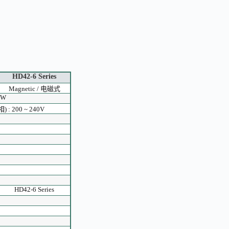
HD42-6 Series
Magnetic / 电磁式
0W
相) : 200 ~ 240V
HD42-6 Series