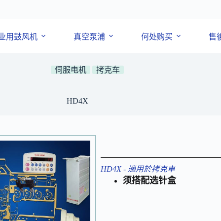
业用鼓风机
真空泵浦
何处购买
售
伺服电机
拷克车
HD4X
HD4X - 適用於拷克車
须搭配选针盒