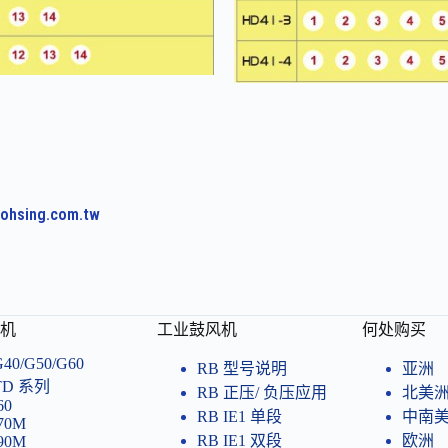
ohsing.com.tw
机
工业鼓风机
何处购买
G40/G50/G60
RB 型号说明
亚洲
TD 系列
RB 正压/ 负压应用
北美
60
RB IE1 单段
中南
i70M
RB IE1 双段
欧洲
i90M