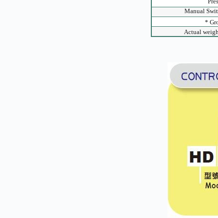
Pre
Manual Swit
* Gr
Actual wei