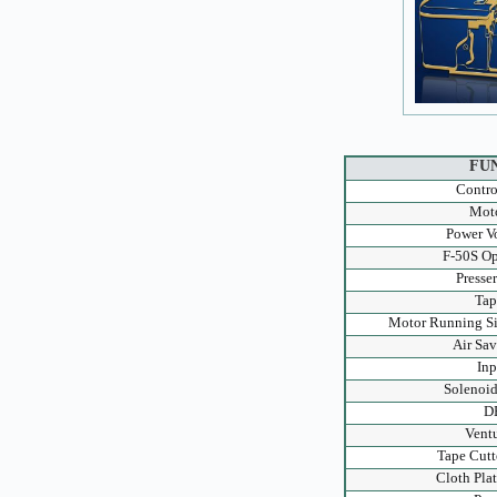
FU
Contro
Moto
Power V
F-50S Op
Presser
Tap
Motor Running Si
Air Sa
Inp
Solenoid
D
Ventu
Tape Cutt
Cloth Pla