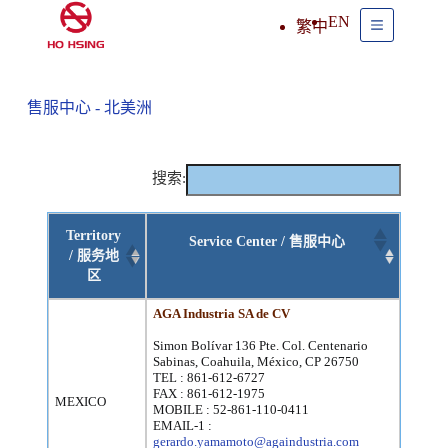
EN
繁中
售服中心 - 北美洲
搜索:
Territory
Service Center / 售服中心
/ 服务地
区
AGA Industria SA de CV
Simon Bolívar 136 Pte. Col. Centenario
Sabinas, Coahuila, México, CP 26750
TEL : 861-612-6727
FAX : 861-612-1975
MEXICO
MOBILE : 52-861-110-0411
EMAIL-1 :
gerardo.yamamoto@againdustria.com