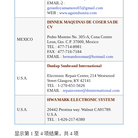
EMAIL-2 :
gerardoyamamoto65@gmail.com
WEB :
www.againdustria.com
DINNEK MAQUINAS DE COSER SA DE
CV
Pedro Moreno No. 305-A, Cona Centro
MEXICO
Leon, Gto. C.P. 37000, Mexico
TEL : 477-714-8981
FAX : 477-716-7184
EMAIL :
hernandezomar@hotmail.com
Dunlap Sunbrand International
Electronic Repair Center, 214 Westwood
U.S.A.
Street Glasgow, KY 42141
TEL : 1-270-651-5626
EMAIL :
repaircenter@dsinternational.com
HWA MARK ELECTRONIC SYSTEM
U.S.A.
20442 Prestina way. Walnut CA91789.
U.S.A.
TEL : 1-626-217-6380
显示第 1 至 4 项结果，共 4 项