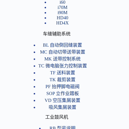
i60
i70M
i90M
HD40
HD4X
车缝辅助系统
BL 自动倒回缝装置
MC 自动切带送带装置
MK 送带控制系统
TC 微电脑张力控制装置
TF 送料装置
TK 裁剪装置
PF 抬押脚电磁阀
SOP 立作业踏板
VD 空压集屑装置
吸风集屑装置
工业鼓风机
RB 型号说明