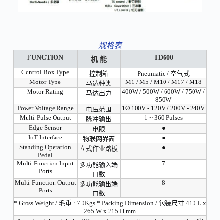
规格表
FUNCTION
TD600
机 能
Control Box Type
控制箱
Pneumatic / 空气式
Motor Type
M1 / M5 / M10 / M17 / M18
马达种类
Motor Rating
400W / 500W / 600W / 750W /
马达出力
850W
Power Voltage Range
1Ø 100V - 120V / 200V - 240V
电压范围
Multi-Pulse Output
1 ~ 360 Pulses
脉冲输出
Edge Sensor
●
电眼
IoT Interface
●
物联网界面
Standing Operation
●
立式作业踏板
Pedal
Multi-Function Input
7
多功能输入端
Ports
口数
Multi-Function Output
8
多功能输出端
Ports
口数
* Gross Weight / 毛重 : 7.0Kgs * Packing Dimension / 包装尺寸 410 L x
265 W x 215 H mm