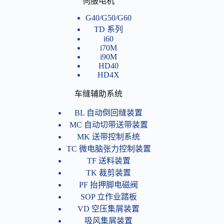
伺服电机
G40/G50/G60
TD 系列
i60
i70M
i90M
HD40
HD4X
车缝辅助系统
BL 自动倒回缝装置
MC 自动切带送带装置
MK 送带控制系统
TC 微电脑张力控制装置
TF 送料装置
TK 裁剪装置
PF 抬押脚电磁阀
SOP 立作业踏板
VD 空压集屑装置
吸风集屑装置