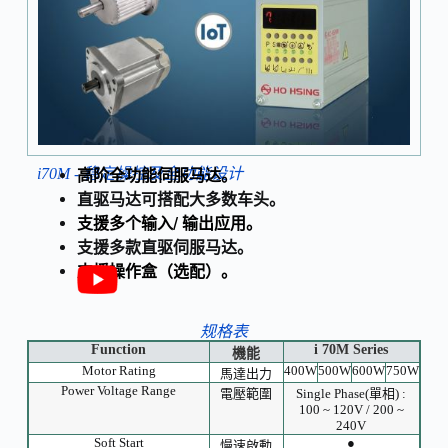
i70M - 稳定操控及全功能设计
高阶全功能伺服马达。
直驱马达可搭配大多数车头。
支援多个输入/ 输出应用。
支援多款直驱伺服马达。
支援操作盒（选配）。
规格表
Function
i 70M Series
機能
Motor Rating
400W
500W
600W
750W
馬達出力
Power Voltage Range
電壓範圍
Single Phase(單相) :
100 ~ 120V / 200 ~
240V
Soft Start
●
慢速啟動