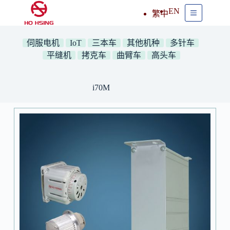
EN
繁中
伺服电机
IoT
三本车
其他机种
多针车
平缝机
拷克车
曲臂车
高头车
i70M