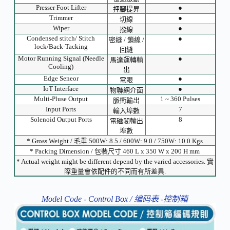
Presser Foot Lifter
●
押腳提昇
Trimmer
●
切線
Wiper
●
撥線
Condensed stitch/ Stitch
●
密縫 / 鎖線 /
lock/Back-Tacking
回縫
Motor Running Signal (Needle
●
馬達運轉輸
Cooling)
出
Edge Seneor
●
電眼
IoT Interface
●
物聯網介面
Multi-Pluse Output
1 ~ 360 Pulses
脈衝輸出
Input Ports
7
輸入埠數
Solenoid Output Ports
8
電磁閥輸出
埠數
* Gross Weight / 毛重 500W: 8.5 / 600W: 9.0 / 750W: 10.0 Kgs
* Packing Dimension / 包裝尺寸 460 L x 350 W x 200 H mm
* Actual weight might be different depend by the varied accessories. 實
際重量會依配件的不同而有所差異.
Model Code - Control Box / 编码表 -控制箱