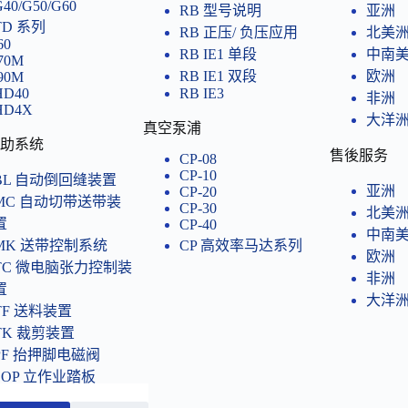
G40/G50/G60
RB 型号说明
亚洲
TD 系列
RB 正压/ 负压应用
北美
60
RB IE1 单段
中南
i70M
RB IE1 双段
欧洲
i90M
HD40
RB IE3
非洲
HD4X
大洋
真空泵浦
助系统
售後服务
CP-08
CP-10
BL 自动倒回缝装置
亚洲
CP-20
MC 自动切带送带装
CP-30
北美
置
CP-40
中南
MK 送带控制系统
CP 高效率马达系列
欧洲
TC 微电脑张力控制装
非洲
置
大洋
TF 送料装置
TK 裁剪装置
PF 抬押脚电磁阀
SOP 立作业踏板
VD 空压集屑装置