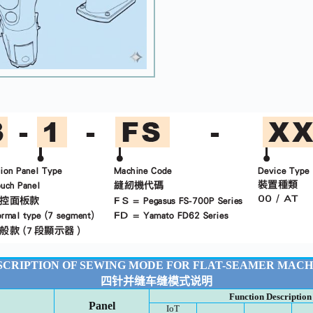
SCRIPTION OF SEWING MODE FOR FLAT-SEAMER MACH
四针并缝车缝模式说明
Function Descripti
Panel
IoT