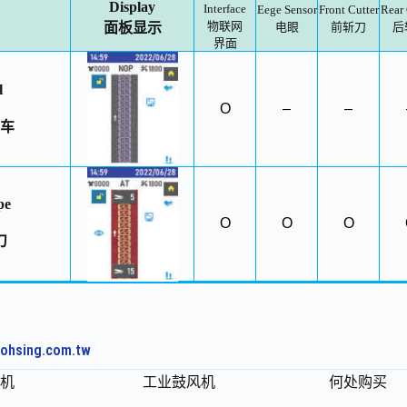
Display
Interface
Eege Sensor
Front Cutter
Rear 
物联网
面板显示
电眼
前斩刀
后
界面
l
O
–
–
车
pe
O
O
O
刀
ohsing.com.tw
机
工业鼓风机
何处购买