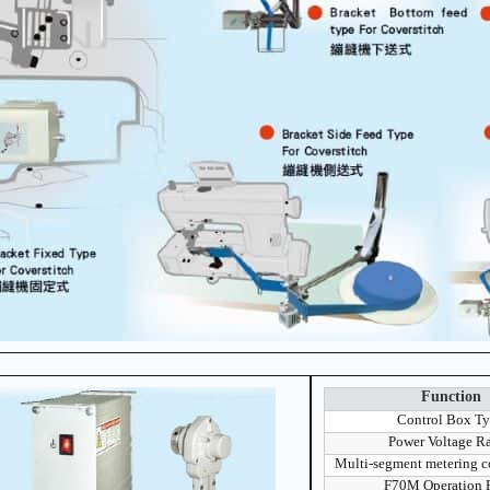
Function
Control Box T
Power Voltage R
Multi-segment metering c
F70M Operation 