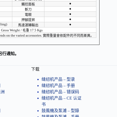
●
觸控面板
●
斬刀
●
電眼
●
押腳提昇
ling)
●
馬達運轉輸出
 Gross Weight / 毛重 17.5 Kgs
ent depends on the varied accessories. 實際重量會依配件的不同而差異。
另行通知。
下载
缝纫机产品 – 型录
洲
缝纫机产品 – 手册
美洲
缝纫机产品 – 错误码
缝纫机产品​ – CE 认证
书
洲
鼓風機及泵浦 – 型錄
鼓風機及泵浦 – 手册