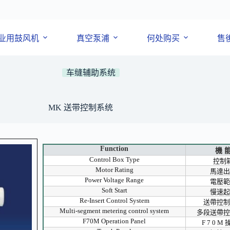
业用鼓风机
真空泵浦
何处购买
售
车缝辅助系统
MK 送带控制系统
Function
機 
Control Box Type
控制
Motor Rating
馬達出
Power Voltage Range
電壓範
Soft Start
慢速起
Re-Insert Control System
送帶控制
Multi-segment metering control system
多段送帶控
F70M Operation Panel
F 7 0 M