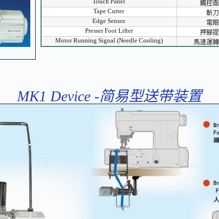
Touch Panel
觸控面
Tape Cutter
斬刀
Edge Sensor
電眼
Presser Foot Lifter
押腳提
Motor Running Signal (Needle Cooling)
馬達運轉
MK1 Device -简易型送带装置