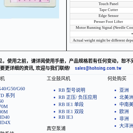
Touch Panel
Tape Cutter
Edge Sensor
Presser Foot Lifter
Motor Running Signal (Needle Coo
*
Actual weight might be differ
见，使用之前，请详阅使用手册，产品规格若有任何变动，恕不
要更详细的资讯, 欢迎与我们联络!
sales@hohsing.com.tw
机
工业鼓风机
何处购买
G40/G50/G60
RB 型号说明
亚洲
TD 系列
RB 正压/ 负压应用
北美
60
RB IE1 单段
中南
i70M
RB IE1 双段
欧洲
i90M
HD40
RB IE3
非洲
HD4X
大洋
真空泵浦