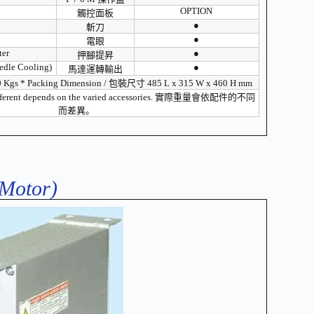
OPTION
觸控面板
●
斬刀
●
電眼
ter
●
押腳提昇
edle Cooling)
●
馬達運轉輸出
.0 Kgs * Packing Dimension / 包裝尺寸 485 L x 315 W x 460 H mm
 different depends on the varied accessories. 實際重量會依配件的不同
而差異。
otor)