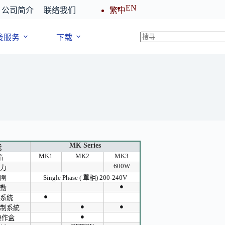
EN
公司简介
联络我们
繁中
後服务
下载
MK Series
能
MK1
MK2
MK3
箱
600W
力
圍
Single Phase ( 單相) 200-240V
●
動
●
系統
●
●
制系統
●
 操作盒