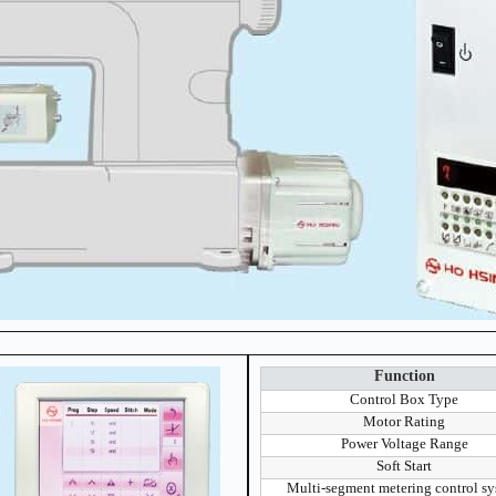
Function
Control Box Type
Motor Rating
Power Voltage Range
Soft Start
Multi-segment metering control s