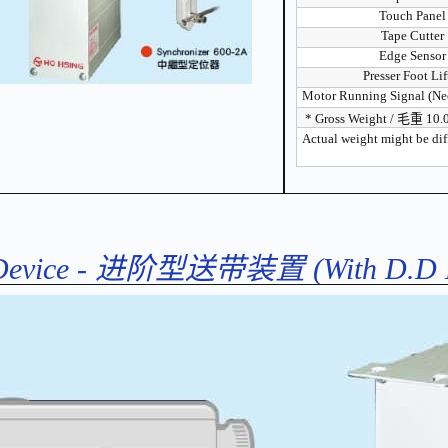
Touch Panel
Tape Cutter
Edge Sensor
Presser Foot Lif
Motor Running Signal (Ne
* Gross Weight / 毛重 10
Actual weight might be
Device - 进阶型送带装置 (With D.D M