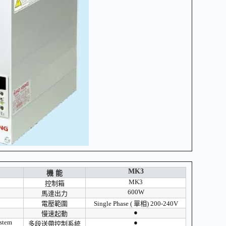
MK3
機 能
MK3
控制箱
600W
馬達出力
電壓範圍
Single Phase ( 單相) 200-240V
●
慢速起動
ystem
●
多段送帶控制系統