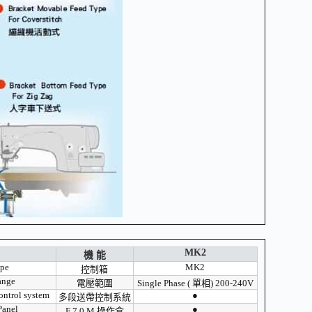
MK2
機 能
ype
MK2
控制箱
ange
電壓範圍
Single Phase ( 單相) 200-240V
ontrol system
●
多段送帶控制系統
Panel
●
F 7 0 M 操作盒