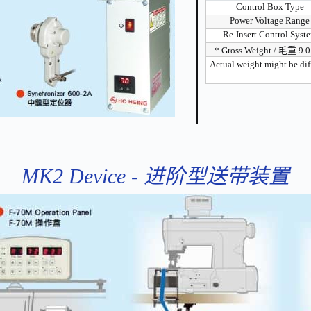
Control Box Type
Power Voltage Range
Re-Insert Control Syst
* Gross Weight / 毛重 9.
Actual weight might be
MK2 Device - 进阶型送带装置